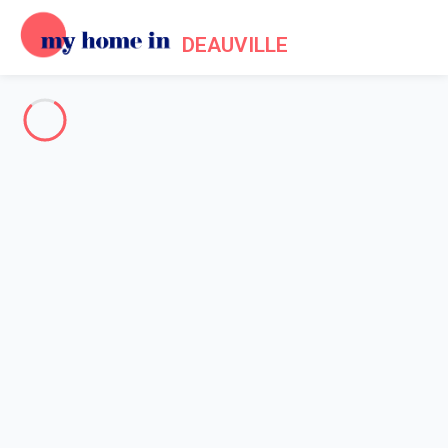
DEAUVILLE
Deauville & ses environs
-
Votre recherche
RECHERCHER
Vos filtres
Appliquer
Arrivée