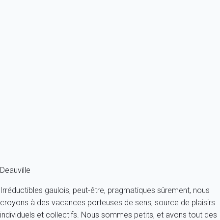
électronique ou papier, My Home In Deauville vous permet de
régler tout ou partie de votre séjour en chèques vacances.
En savoir +
Label Chèques Vacances
My Home In Deauville
a la label ANCV. Vous pouvez payer
tout ou partie de votre séjour au moyen de l’application
Chèques Vacances Connect pour une gestion dématérialisée
ou encore nous contacter si vous faites l'usage des chèques
vacances dans leur version papier.
Contactez-nous.
Deauville
Irréductibles gaulois, peut-être, pragmatiques sûrement, nous
croyons à des vacances porteuses de sens, source de plaisirs
individuels et collectifs. Nous sommes petits, et avons tout des