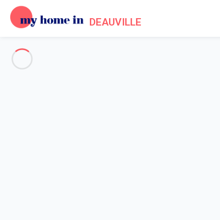
DEAUVILLE
Deauville & ses environs
-
Votre recherche
RECHERCHER
Vos filtres
Appliquer
Arrivée