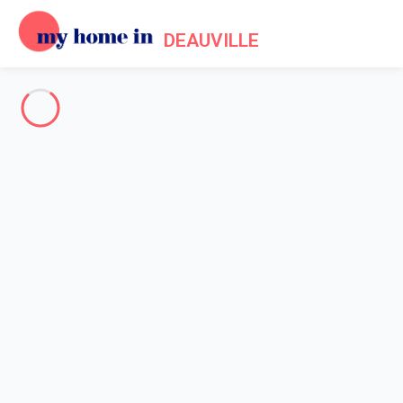
DEAUVILLE
Deauville & ses environs
-
Votre recherche
RECHERCHER
Vos filtres
Appliquer
Arrivée