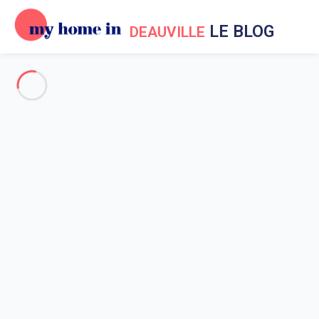
LE BLOG
DEAUVILLE
Vacances à Deauville
Evènements à Deauville
Aux environs de Deauville
Sortir à Deauville
Actualités My Home In
Deauville
Tout savoir sur ce qu'il se passe à
Deauville
Accueil