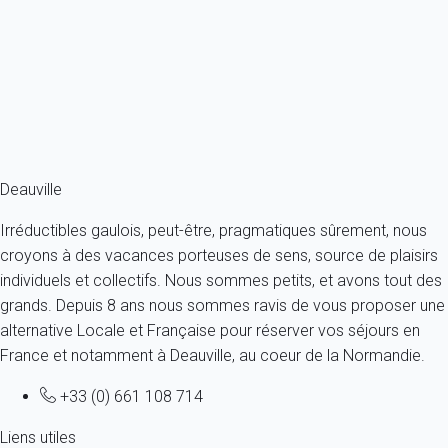
Articles Populaires
Deauville et le Cinéma
Où sortir le soir à Deauville ?
Hippisme à Deauville
Les festivités à Deauville
Deauville
Irréductibles gaulois, peut-être, pragmatiques sûrement, nous
croyons à des vacances porteuses de sens, source de plaisirs
individuels et collectifs. Nous sommes petits, et avons tout des
grands. Depuis 8 ans nous sommes ravis de vous proposer une
alternative Locale et Française pour réserver vos séjours en
France et notamment à Deauville, au coeur de la Normandie.
+33 (0) 661 108 714
Liens utiles