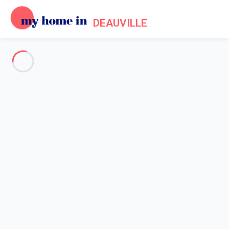
DEAUVILLE
Deauville & ses environs
-
Votre recherche
RECHERCHER
Vos filtres
Appliquer
Arrivée