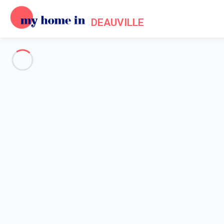
DEAUVILLE
Deauville & ses environs
-
Votre recherche
RECHERCHER
Vos filtres
Appliquer
Arrivée