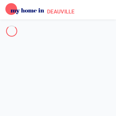
DEAUVILLE
Deauville & ses environs
-
Votre recherche
RECHERCHER
Vos filtres
Appliquer
Arrivée