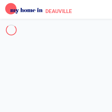
DEAUVILLE
Deauville & ses environs
-
Votre recherche
RECHERCHER
Vos filtres
Appliquer
Arrivée