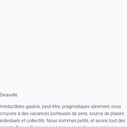
Previous
Next
Classique
Appartement 2 chambres Cabourg
France - Normandie - Cabourg
4 personnes - 2 chambres - 1 salle de bain
À partir de
96€
/nuit
Ref : 89434
Fermer
Deauville
Irréductibles gaulois, peut-être, pragmatiques sûrement, nous
croyons à des vacances porteuses de sens, source de plaisirs
individuels et collectifs. Nous sommes petits, et avons tout des