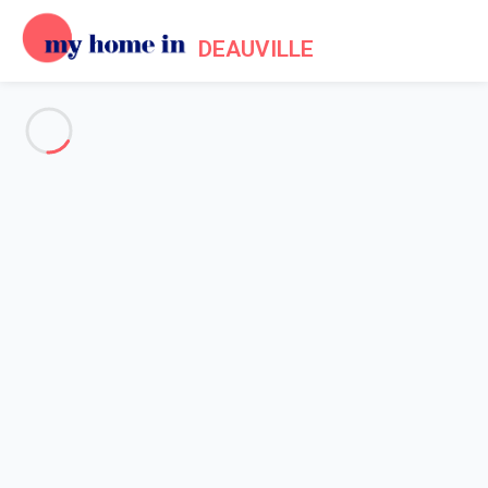
DEAUVILLE
Voir toutes les photos
Aperçu
Description
Carte
Tarifs et disponibilités
Accueil
Location appartement Cabourg
Appartement 1 chambre Cabourg
Appartement 1 chambre
Cabourg