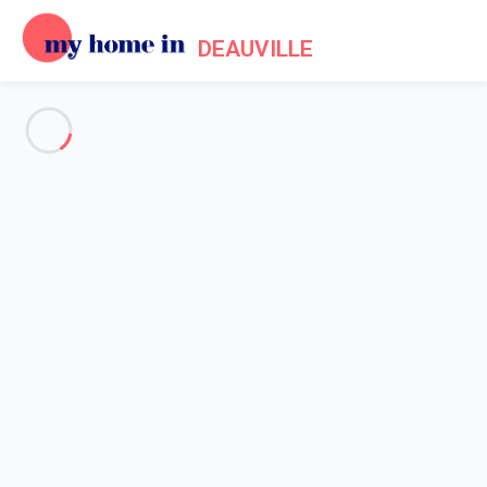
DEAUVILLE
Voir toutes les photos
Aperçu
Description
Carte
Tarifs et disponibilités
Accueil
Location appartement Deauville
Appartement 1 chambre Deauville
Appartement 1 chambre
Deauville