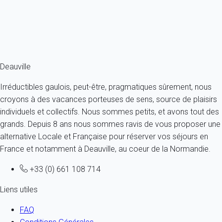
2 personnes - 1 chambre - 1 salle de bain
À partir de
116€
/nuit
Ref : 43348
Fermer
Deauville
Irréductibles gaulois, peut-être, pragmatiques sûrement, nous
croyons à des vacances porteuses de sens, source de plaisirs
individuels et collectifs. Nous sommes petits, et avons tout des
grands. Depuis 8 ans nous sommes ravis de vous proposer une
alternative Locale et Française pour réserver vos séjours en
France et notamment à Deauville, au coeur de la Normandie.
+33 (0) 661 108 714
Liens utiles
FAQ