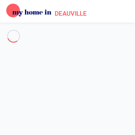
DEAUVILLE
Voir toutes les photos
Aperçu
Description
Carte
Tarifs et disponibilités
Accueil
Location appartement Honfleur
Appartement Honfleur
Appartement Honfleur
Dolphin view - studio - Petit cocon avec