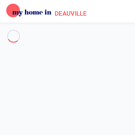
DEAUVILLE
Voir toutes les photos
Aperçu
Description
Carte
Tarifs et disponibilités
Accueil
Appartement 1 chambre Tourgéville
Appartement 1 chambre
Tourgéville