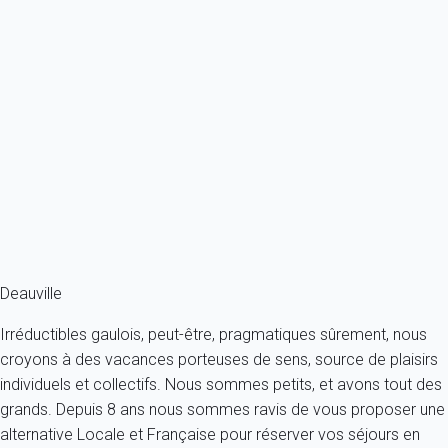
Appartement 2 chambres Tourgéville
France - Normandie - Tourgéville
5 personnes - 2 chambres - 2 salles de bain
À partir de
149€
/nuit
Ref : 79404
Fermer
Deauville
Irréductibles gaulois, peut-être, pragmatiques sûrement, nous
croyons à des vacances porteuses de sens, source de plaisirs
individuels et collectifs. Nous sommes petits, et avons tout des
grands. Depuis 8 ans nous sommes ravis de vous proposer une
alternative Locale et Française pour réserver vos séjours en