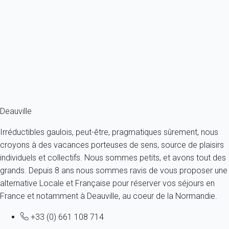
Maison 2 chambres Deauville
France - Normandie - Deauville
4 personnes - 2 chambres - 1 salle de bain
À partir de
121€
/nuit
Ref : 36784
Fermer
Deauville
Irréductibles gaulois, peut-être, pragmatiques sûrement, nous
croyons à des vacances porteuses de sens, source de plaisirs
individuels et collectifs. Nous sommes petits, et avons tout des
grands. Depuis 8 ans nous sommes ravis de vous proposer une
alternative Locale et Française pour réserver vos séjours en
France et notamment à Deauville, au coeur de la Normandie.
+33 (0) 661 108 714