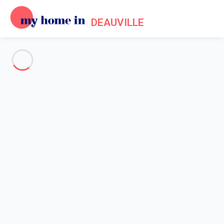
DEAUVILLE
Voir toutes les photos
Aperçu
Description
Carte
Tarifs et disponibilités
Accueil
Location maison piscine Deauville
Maison 5 chambres Deauville
Maison 5 chambres Deauville
Hébergement proposé par
Lola
- Membre du réseau de