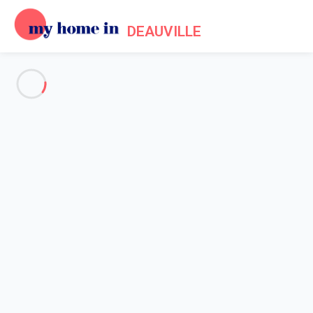
DEAUVILLE
Voir toutes les photos
Aperçu
Description
Carte
Tarifs et disponibilités
Accueil
Location appartement Cabourg
Appartement 2 chambres Cabourg
Appartement 2 chambres
Cabourg