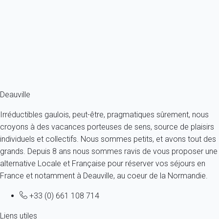
France - Normandie - Cabourg
4 personnes - 2 chambres - 1 salle de bain
À partir de
52€
/nuit
Ref : 15158
Fermer
Deauville
Irréductibles gaulois, peut-être, pragmatiques sûrement, nous
croyons à des vacances porteuses de sens, source de plaisirs
individuels et collectifs. Nous sommes petits, et avons tout des
grands. Depuis 8 ans nous sommes ravis de vous proposer une
alternative Locale et Française pour réserver vos séjours en
France et notamment à Deauville, au coeur de la Normandie.
+33 (0) 661 108 714
Liens utiles